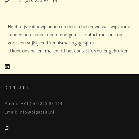
+31 (0) 6 255 97 114
Heeft u (ver)bouwplannen en bent u benieuwd wat wij voor u
kunnen betekenen, neem dan gerust contact met ons op
voor een vrijblijvend kennismakingsgesprek.
U kunt ons bellen, mailen, of het contactformulier gebruiken.
CONTACT
Phone:
+31 (0) 6 255 97 114
Email:
info@olgataal.nl