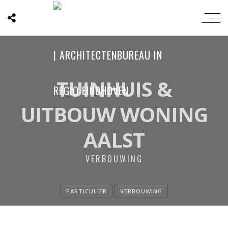
TUINHUIS &
UITBOUW WONING
AALST
VERBOUWING
PARTICULIER
VERBOUWING