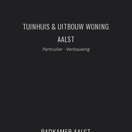
TUINHUIS & UITBOUW WONING
AALST
Particulier
⋅
Verbouwing
BADKAMER AALST